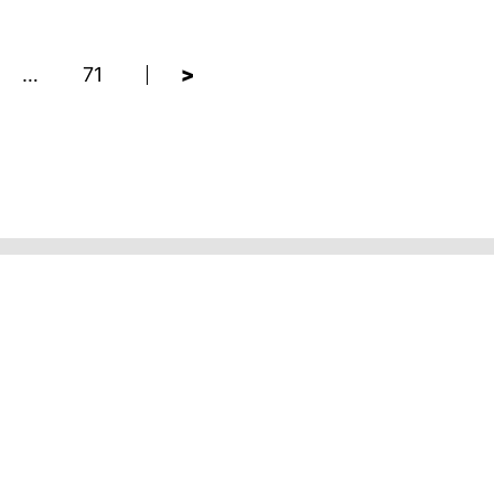
…
71
>