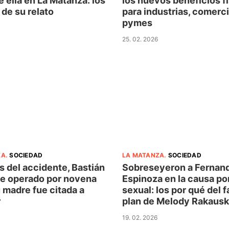
 ella en La Matanza: los
los nuevos beneficios f
 de su relato
para industrias, comerc
pymes
25. 02. 2026
ZA
.
SOCIEDAD
LA MATANZA
.
SOCIEDAD
 del accidente, Bastián
Sobreseyeron a Fernan
ue operado por novena
Espinoza en la causa po
 madre fue citada a
sexual: los por qué del fa
r
plan de Melody Rakaus
19. 02. 2026