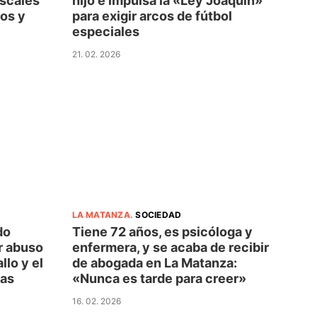
iscales
hijo e impulsa la «Ley Joaquín»
ios y
para exigir arcos de fútbol
especiales
21. 02. 2026
LA MATANZA
.
SOCIEDAD
do
Tiene 72 años, es psicóloga y
r abuso
enfermera, y se acaba de recibir
llo y el
de abogada en La Matanza:
kas
«Nunca es tarde para creer»
16. 02. 2026