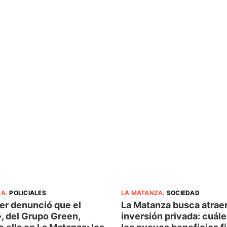
ZA
.
POLICIALES
LA MATANZA
.
SOCIEDAD
er denunció que el
La Matanza busca atrae
, del Grupo Green,
inversión privada: cuál