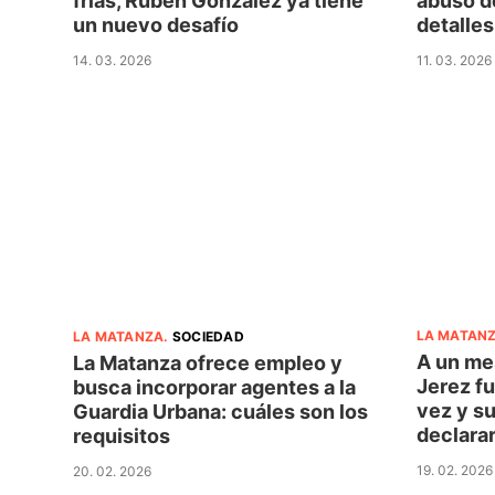
frías, Rubén González ya tiene
abusó de
un nuevo desafío
detalles
14. 03. 2026
11. 03. 2026
LA MATAN
LA MATANZA
.
SOCIEDAD
A un mes
La Matanza ofrece empleo y
Jerez f
busca incorporar agentes a la
vez y su
Guardia Urbana: cuáles son los
declara
requisitos
19. 02. 2026
20. 02. 2026