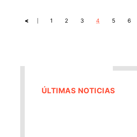
<
1
2
3
4
5
6
ÚLTIMAS NOTICIAS