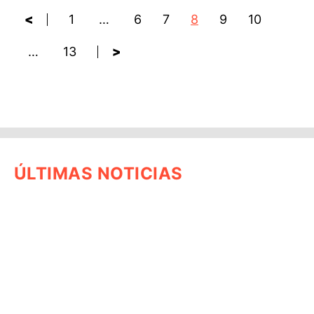
<
1
…
6
7
8
9
10
…
13
>
ÚLTIMAS NOTICIAS