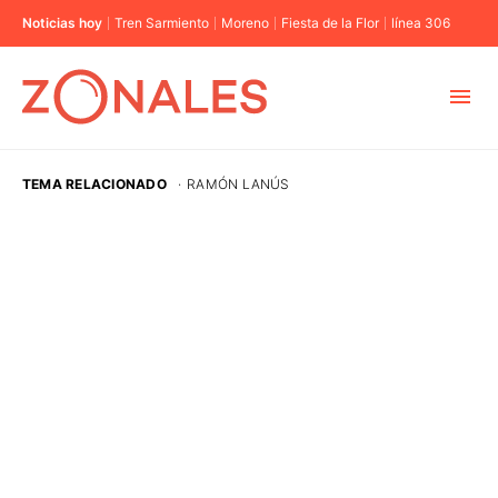
Noticias hoy
Tren Sarmiento
Moreno
Fiesta de la Flor
línea 306
MUNICIPIOS
TEMA RELACIONADO
·
RAMÓN LANÚS
CABA
BUENOS AIRES
PROVINCIAS
ELECCIONES 2023