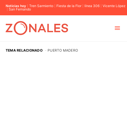
Noticias hoy
Tren Sarmiento
Fiesta de la Flor
línea 306
Vicente López
San Fernando
MUNICIPIOS
TEMA RELACIONADO
·
PUERTO MADERO
CABA
BUENOS AIRES
PROVINCIAS
ELECCIONES 2023