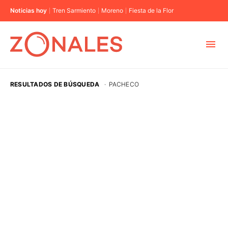
Noticias hoy
Tren Sarmiento
Moreno
Fiesta de la Flor
MUNICIPIOS
RESULTADOS DE BÚSQUEDA
·
PACHECO
CABA
BUENOS AIRES
PROVINCIAS
ELECCIONES 2023