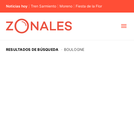
Noticias hoy
Tren Sarmiento
Moreno
Fiesta de la Flor
MUNICIPIOS
RESULTADOS DE BÚSQUEDA
·
BOULOGNE
CABA
BUENOS AIRES
PROVINCIAS
ELECCIONES 2023