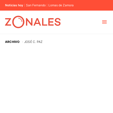
Noticias hoy
San Fernando
Lomas de Zamora
MUNICIPIOS
ARCHIVO
·
JOSÉ C. PAZ
CABA
BUENOS AIRES
PROVINCIAS
ELECCIONES 2023