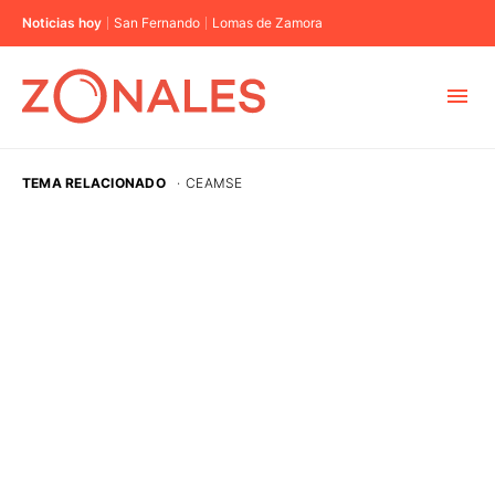
Noticias hoy
San Fernando
Lomas de Zamora
MUNICIPIOS
TEMA RELACIONADO
·
CEAMSE
CABA
BUENOS AIRES
PROVINCIAS
ELECCIONES 2023