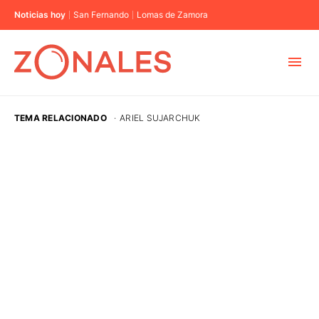
Noticias hoy
San Fernando
Lomas de Zamora
MUNICIPIOS
TEMA RELACIONADO
·
ARIEL SUJARCHUK
CABA
BUENOS AIRES
PROVINCIAS
ELECCIONES 2023