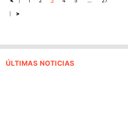
<
1
2
3
4
5
…
27
>
ÚLTIMAS NOTICIAS