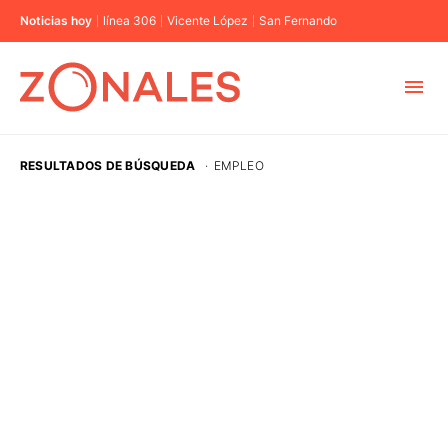
Noticias hoy
línea 306
Vicente López
San Fernando
MUNICIPIOS
RESULTADOS DE BÚSQUEDA
·
EMPLEO
CABA
BUENOS AIRES
PROVINCIAS
ELECCIONES 2023