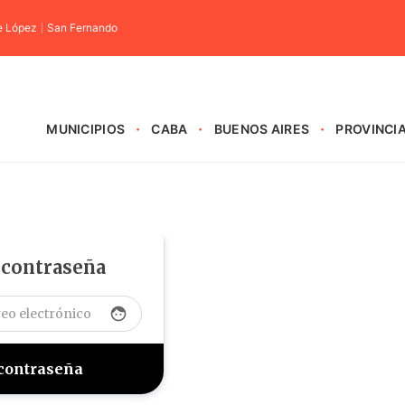
e López
San Fernando
MUNICIPIOS
CABA
BUENOS AIRES
PROVINCI
 contraseña
face