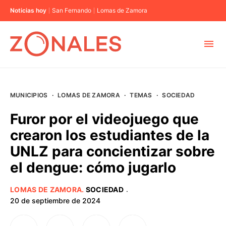
Noticias hoy
San Fernando
Lomas de Zamora
MUNICIPIOS
MUNICIPIOS
·
LOMAS DE ZAMORA
·
TEMAS
·
SOCIEDAD
CABA
Furor por el videojuego que
crearon los estudiantes de la
BUENOS AIRES
UNLZ para concientizar sobre
el dengue: cómo jugarlo
PROVINCIAS
LOMAS DE ZAMORA
.
SOCIEDAD
·
ELECCIONES 2023
20 de septiembre de 2024