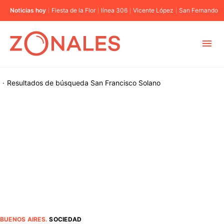
Noticias hoy
Fiesta de la Flor
línea 306
Vicente López
San Fernando
MUNICIPIOS
·
Resultados de búsqueda
San Francisco Solano
CABA
BUENOS AIRES
PROVINCIAS
ELECCIONES 2023
BUENOS AIRES
.
SOCIEDAD