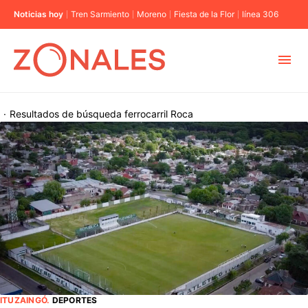
Noticias hoy
Tren Sarmiento
Moreno
Fiesta de la Flor
línea 306
MUNICIPIOS
·
Resultados de búsqueda
ferrocarril Roca
CABA
BUENOS AIRES
PROVINCIAS
ELECCIONES 2023
ITUZAINGÓ
.
DEPORTES