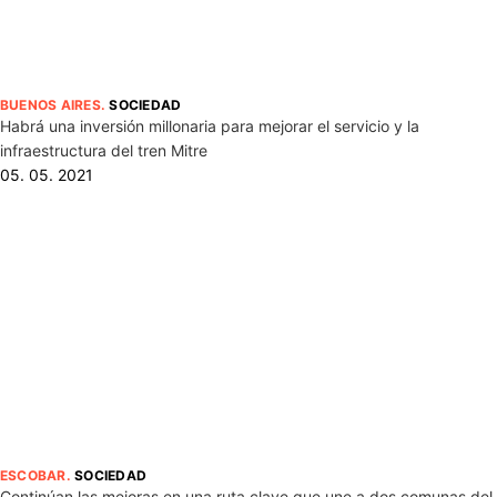
BUENOS AIRES
.
SOCIEDAD
Habrá una inversión millonaria para mejorar el servicio y la
infraestructura del tren Mitre
05. 05. 2021
ESCOBAR
.
SOCIEDAD
Continúan las mejoras en una ruta clave que une a dos comunas del