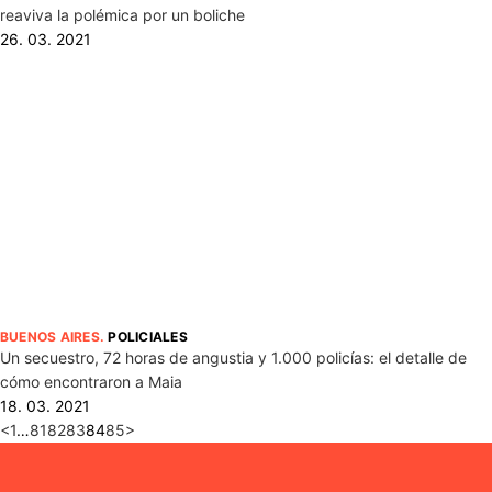
reaviva la polémica por un boliche
26. 03. 2021
BUENOS AIRES
.
POLICIALES
Un secuestro, 72 horas de angustia y 1.000 policías: el detalle de
cómo encontraron a Maia
18. 03. 2021
<
1
…
81
82
83
84
85
>