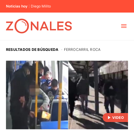
Noticias hoy
Diego Milito
MUNICIPIOS
RESULTADOS DE BÚSQUEDA
·
FERROCARRIL ROCA
CABA
BUENOS AIRES
PROVINCIAS
ELECCIONES 2023