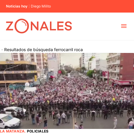
Noticias hoy
Diego Milito
MUNICIPIOS
·
Resultados de búsqueda
ferrocarril roca
CABA
BUENOS AIRES
PROVINCIAS
ELECCIONES 2023
LA MATANZA
.
POLICIALES