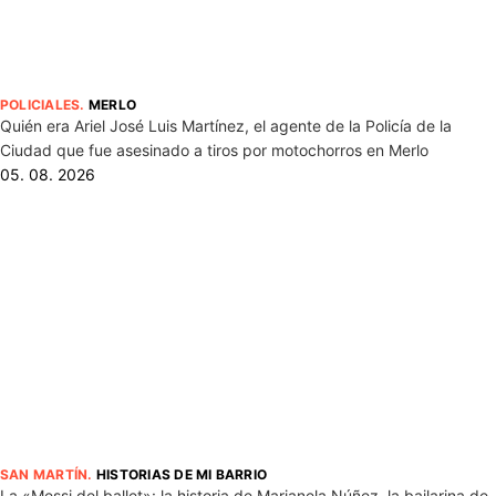
POLICIALES
.
MERLO
Quién era Ariel José Luis Martínez, el agente de la Policía de la
Ciudad que fue asesinado a tiros por motochorros en Merlo
05. 08. 2026
SAN MARTÍN
.
HISTORIAS DE MI BARRIO
La «Messi del ballet»: la historia de Marianela Núñez, la bailarina de