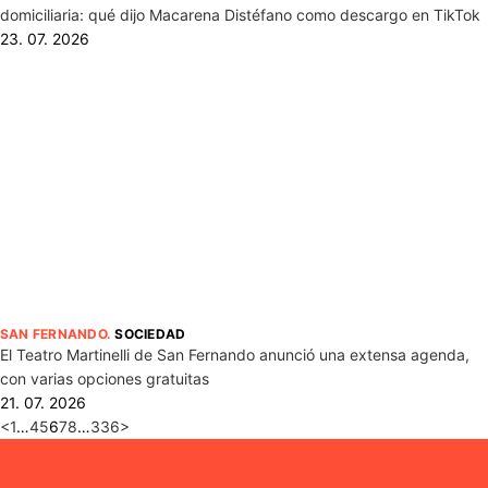
domiciliaria: qué dijo Macarena Distéfano como descargo en TikTok
23. 07. 2026
SAN FERNANDO
.
SOCIEDAD
El Teatro Martinelli de San Fernando anunció una extensa agenda,
con varias opciones gratuitas
21. 07. 2026
<
1
…
4
5
6
7
8
…
336
>