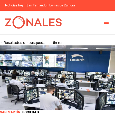
Noticias hoy
San Fernando
Lomas de Zamora
MUNICIPIOS
·
Resultados de búsqueda
martin ron
CABA
BUENOS AIRES
PROVINCIAS
ELECCIONES 2023
SAN MARTÍN
.
SOCIEDAD