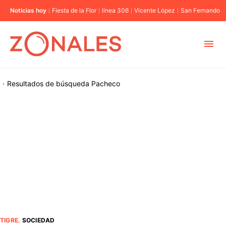
Noticias hoy
Fiesta de la Flor
línea 306
Vicente López
San Fernando
MUNICIPIOS
·
Resultados de búsqueda
Pacheco
CABA
BUENOS AIRES
PROVINCIAS
ELECCIONES 2023
TIGRE
.
SOCIEDAD