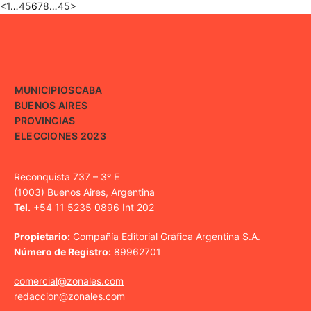
<
1
…
4
5
6
7
8
…
45
>
MUNICIPIOS
CABA
BUENOS AIRES
PROVINCIAS
ELECCIONES 2023
Reconquista 737 – 3º E
(1003) Buenos Aires, Argentina
Tel.
+54 11 5235 0896 Int 202
Propietario:
Compañía Editorial Gráfica Argentina S.A.
Número de Registro:
89962701
comercial@zonales.com
redaccion@zonales.com