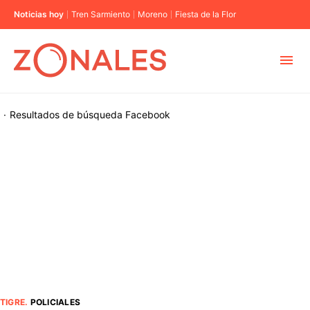
Noticias hoy
Tren Sarmiento
Moreno
Fiesta de la Flor
MUNICIPIOS
·
Resultados de búsqueda
Facebook
CABA
BUENOS AIRES
PROVINCIAS
ELECCIONES 2023
TIGRE
.
POLICIALES