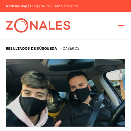
Noticias hoy
Diego Milito
Tren Sarmiento
MUNICIPIOS
RESULTADOS DE BÚSQUEDA
·
CASEROS
CABA
BUENOS AIRES
PROVINCIAS
ELECCIONES 2023