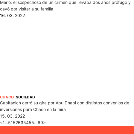
Merlo: el sospechoso de un crimen que llevaba dos años prófugo y
cayó por visitar a su familia
16. 03. 2022
CHACO
.
SOCIEDAD
Capitanich cerró su gira por Abu Dhabi con distintos convenios de
inversiones para Chaco en la mira
15. 03. 2022
<
1
…
51
52
53
54
55
…
69
>