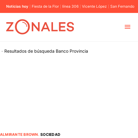
Noticias hoy
Fiesta de la Flor
línea 306
Vicente López
San Fernando
MUNICIPIOS
·
Resultados de búsqueda
Banco Provincia
CABA
BUENOS AIRES
PROVINCIAS
ELECCIONES 2023
ALMIRANTE BROWN
.
SOCIEDAD