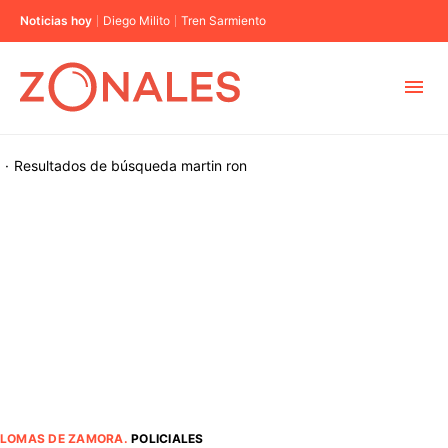
Noticias hoy
Diego Milito
Tren Sarmiento
MUNICIPIOS
·
Resultados de búsqueda
martin ron
CABA
BUENOS AIRES
PROVINCIAS
ELECCIONES 2023
LOMAS DE ZAMORA
.
POLICIALES