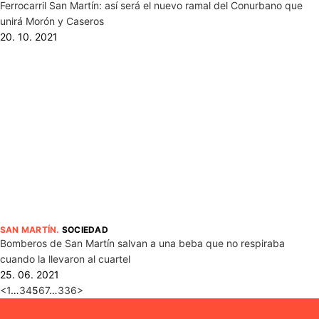
Ferrocarril San Martín: así será el nuevo ramal del Conurbano que
unirá Morón y Caseros
20. 10. 2021
SAN MARTÍN
.
SOCIEDAD
Bomberos de San Martín salvan a una beba que no respiraba
cuando la llevaron al cuartel
25. 06. 2021
<
1
…
3
4
5
6
7
…
336
>