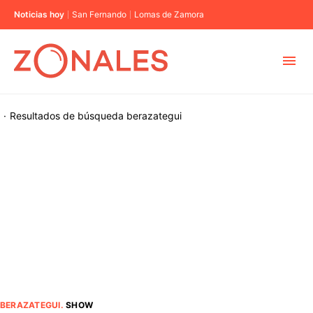
Noticias hoy
San Fernando
Lomas de Zamora
MUNICIPIOS
·
Resultados de búsqueda
berazategui
CABA
BUENOS AIRES
PROVINCIAS
ELECCIONES 2023
BERAZATEGUI
.
SHOW