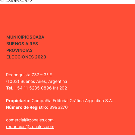
<
1
…
3
4
5
6
7
…
62
>
MUNICIPIOS
CABA
BUENOS AIRES
PROVINCIAS
ELECCIONES 2023
Reconquista 737 – 3º E
(1003) Buenos Aires, Argentina
Tel.
+54 11 5235 0896 Int 202
Propietario:
Compañía Editorial Gráfica Argentina S.A.
Número de Registro:
89962701
comercial@zonales.com
redaccion@zonales.com