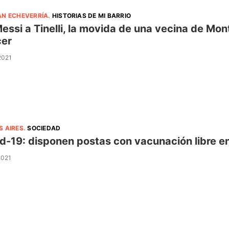
AN ECHEVERRÍA
.
HISTORIAS DE MI BARRIO
essi a Tinelli, la movida de una vecina de M
cer
 2021
S AIRES
.
SOCIEDAD
d-19: disponen postas con vacunación libre en
2021