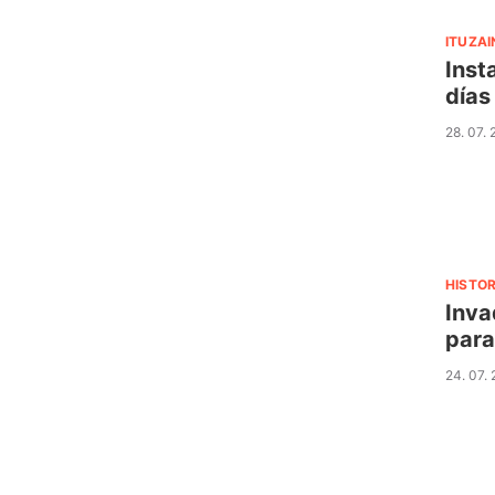
ITUZA
Inst
días
28. 07.
HISTOR
Inva
par
24. 07.