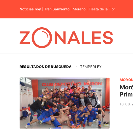
Noticias hoy
Tren Sarmiento
Moreno
Fiesta de la Flor
RESULTADOS DE BÚSQUEDA
·
TEMPERLEY
MORÓ
Moró
Prim
18. 08.