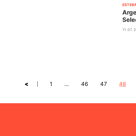
ESTEB
Arge
Sele
11. 07. 
<
1
…
46
47
48