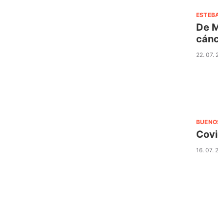
ESTEB
De M
cán
22. 07.
BUENO
Covi
16. 07. 