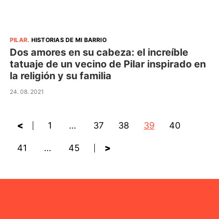
PILAR
.
HISTORIAS DE MI BARRIO
Dos amores en su cabeza: el increíble
tatuaje de un vecino de Pilar inspirado en
la religión y su familia
24. 08. 2021
<
1
…
37
38
39
40
41
…
45
>