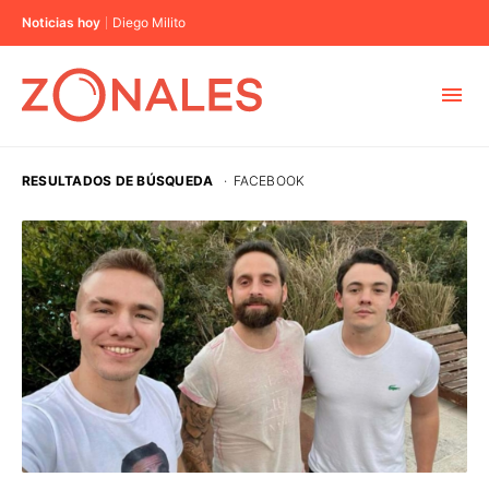
Noticias hoy
Diego Milito
MUNICIPIOS
RESULTADOS DE BÚSQUEDA
·
FACEBOOK
CABA
BUENOS AIRES
PROVINCIAS
ELECCIONES 2023