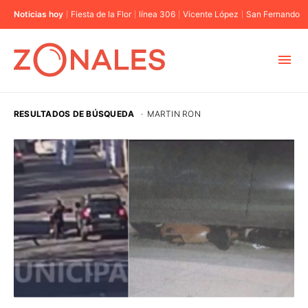
Noticias hoy
Fiesta de la Flor
línea 306
Vicente López
San Fernando
MUNICIPIOS
RESULTADOS DE BÚSQUEDA
·
MARTIN RON
CABA
BUENOS AIRES
PROVINCIAS
ELECCIONES 2023