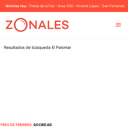
Noticias hoy
Fiesta de la Flor
línea 306
Vicente López
San Fernando
MUNICIPIOS
·
Resultados de búsqueda
El Palomar
CABA
BUENOS AIRES
PROVINCIAS
ELECCIONES 2023
TRES DE FEBRERO
.
SOCIEDAD