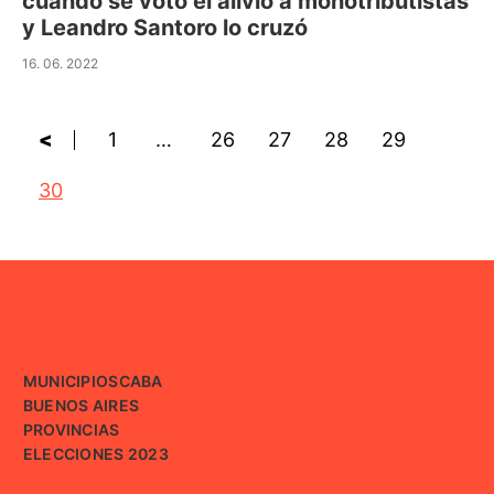
cuando se votó el alivio a monotributistas
y Leandro Santoro lo cruzó
16. 06. 2022
<
1
…
26
27
28
29
30
MUNICIPIOS
CABA
BUENOS AIRES
PROVINCIAS
ELECCIONES 2023