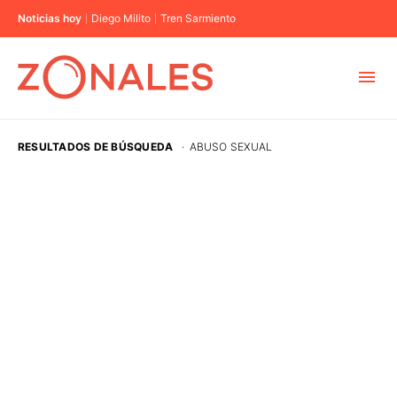
Noticias hoy
Diego Milito
Tren Sarmiento
MUNICIPIOS
RESULTADOS DE BÚSQUEDA
·
ABUSO SEXUAL
CABA
BUENOS AIRES
PROVINCIAS
ELECCIONES 2023