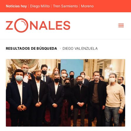
Noticias hoy
Diego Milito
Tren Sarmiento
Moreno
MUNICIPIOS
RESULTADOS DE BÚSQUEDA
·
DIEGO VALENZUELA
CABA
BUENOS AIRES
PROVINCIAS
ELECCIONES 2023