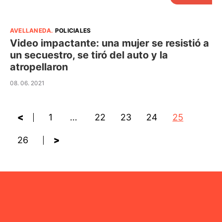
AVELLANEDA
.
POLICIALES
Video impactante: una mujer se resistió a
un secuestro, se tiró del auto y la
atropellaron
08. 06. 2021
<
1
…
22
23
24
25
26
>