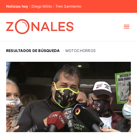
Noticias hoy
Diego Milito
Tren Sarmiento
MUNICIPIOS
RESULTADOS DE BÚSQUEDA
·
MOTOCHORROS
CABA
BUENOS AIRES
PROVINCIAS
ELECCIONES 2023