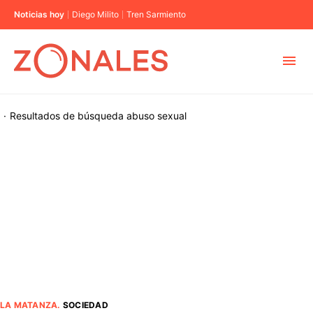
Noticias hoy
Diego Milito
Tren Sarmiento
MUNICIPIOS
·
Resultados de búsqueda
abuso sexual
CABA
BUENOS AIRES
PROVINCIAS
ELECCIONES 2023
LA MATANZA
.
SOCIEDAD