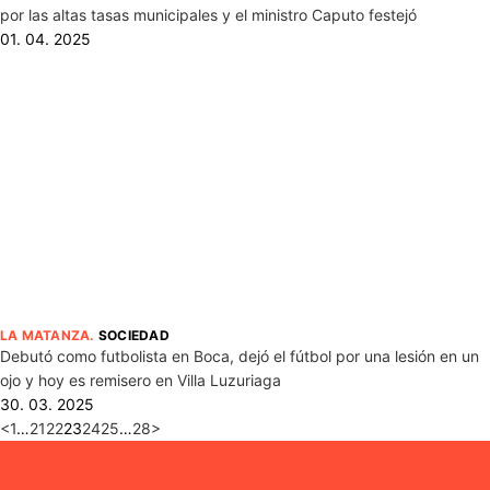
por las altas tasas municipales y el ministro Caputo festejó
01. 04. 2025
LA MATANZA
.
SOCIEDAD
Debutó como futbolista en Boca, dejó el fútbol por una lesión en un
ojo y hoy es remisero en Villa Luzuriaga
30. 03. 2025
<
1
…
21
22
23
24
25
…
28
>