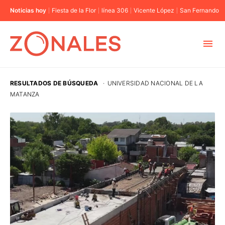
Noticias hoy
Fiesta de la Flor
línea 306
Vicente López
San Fernando
MUNICIPIOS
RESULTADOS DE BÚSQUEDA
·
UNIVERSIDAD NACIONAL DE LA
MATANZA
CABA
BUENOS AIRES
PROVINCIAS
ELECCIONES 2023