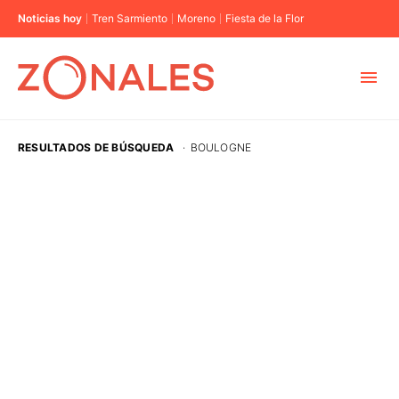
Noticias hoy
Tren Sarmiento
Moreno
Fiesta de la Flor
MUNICIPIOS
RESULTADOS DE BÚSQUEDA
·
BOULOGNE
CABA
BUENOS AIRES
PROVINCIAS
ELECCIONES 2023