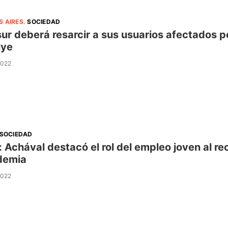
S AIRES
.
SOCIEDAD
ur deberá resarcir a sus usuarios afectados p
uye
2022
SOCIEDAD
r: Achával destacó el rol del empleo joven al r
demia
2022