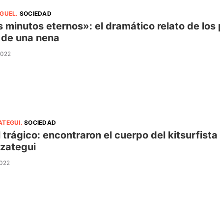
IGUEL
.
SOCIEDAD
 minutos eternos»: el dramático relato de los 
 de una nena
2022
ATEGUI
.
SOCIEDAD
l trágico: encontraron el cuerpo del kitsurfis
zategui
2022