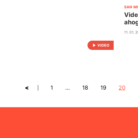
SAN M
Vide
aho
11. 01. 
<
1
…
18
19
20