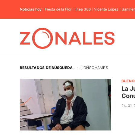
Noticias hoy
Fiesta de la Flor
línea 306
Vicente López
San Fe
RESULTADOS DE BÚSQUEDA
·
LONGCHAMPS
BUENO
La J
Con
24. 01.