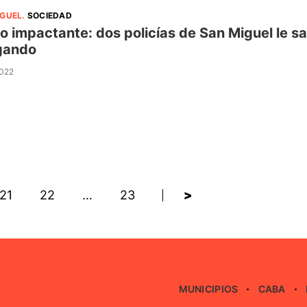
IGUEL
.
SOCIEDAD
o impactante: dos policías de San Miguel le sa
gando
2022
21
22
…
23
>
MUNICIPIOS
CABA