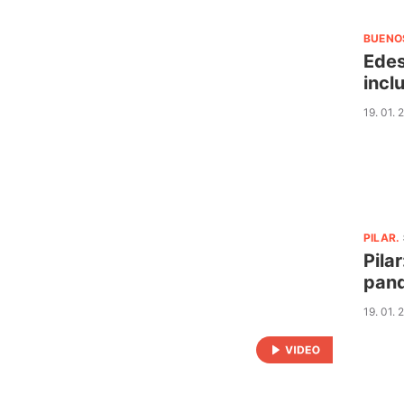
BUENO
Edes
incl
19. 01. 
PILAR
.
Pila
pan
19. 01. 