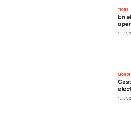
TIGRE
.
En e
oper
12. 01. 
MORÓ
Cast
elec
12. 01. 