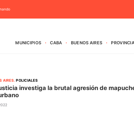
rnando
MUNICIPIOS
CABA
BUENOS AIRES
PROVINCI
S AIRES
.
POLICIALES
usticia investiga la brutal agresión de mapuch
urbano
 2022