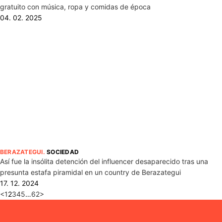
gratuito con música, ropa y comidas de época
04. 02. 2025
BERAZATEGUI
.
SOCIEDAD
Así fue la insólita detención del influencer desaparecido tras una
presunta estafa piramidal en un country de Berazategui
17. 12. 2024
<
1
2
3
4
5
…
62
>