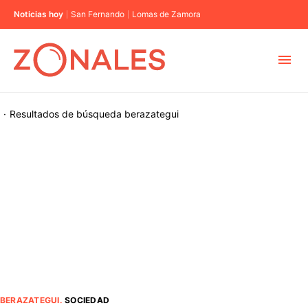
Noticias hoy
San Fernando
Lomas de Zamora
MUNICIPIOS
·
Resultados de búsqueda
berazategui
CABA
BUENOS AIRES
PROVINCIAS
ELECCIONES 2023
BERAZATEGUI
.
SOCIEDAD