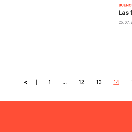
BUENO
Las 
25. 07.
<
1
…
12
13
14