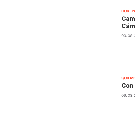
HURLI
Camb
Cám
09. 08.
QUILM
Con 
09. 08.