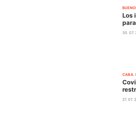
BUENO
Los 
para
30. 07.
CABA
.
Covi
rest
27. 07. 