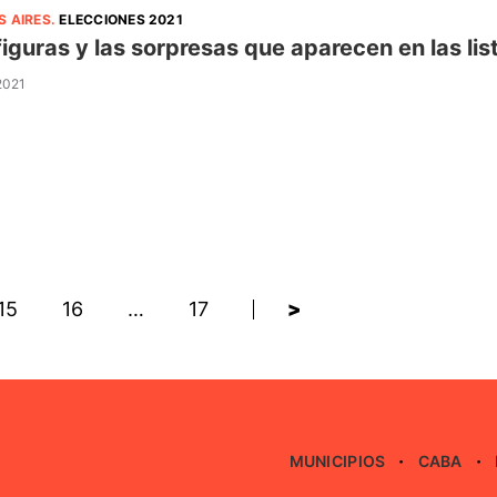
S AIRES
.
ELECCIONES 2021
figuras y las sorpresas que aparecen en las lis
 2021
15
16
…
17
>
MUNICIPIOS
CABA