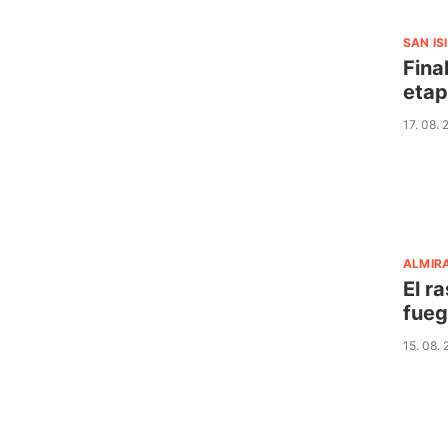
SAN IS
Fina
eta
17. 08. 
ALMIR
El r
fueg
15. 08.