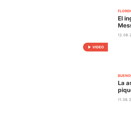
FLORE
El i
Mes
12. 08.
BUENO
La a
piqu
11. 08. 