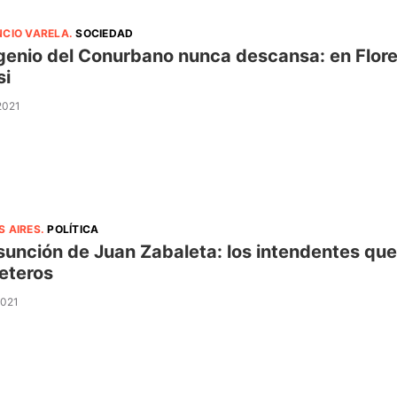
NCIO VARELA
.
SOCIEDAD
ngenio del Conurbano nunca descansa: en Flore
si
 2021
S AIRES
.
POLÍTICA
sunción de Juan Zabaleta: los intendentes que 
eteros
2021