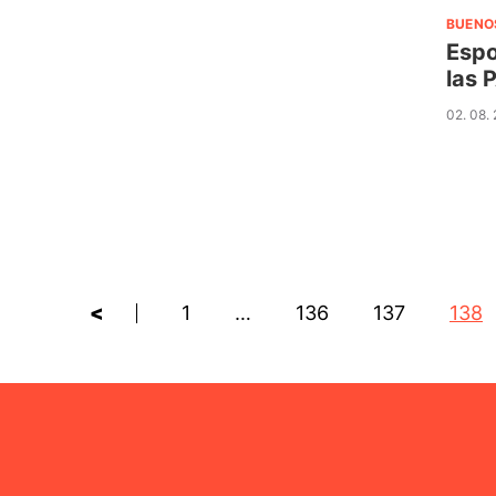
BUENO
Espo
las 
02. 08.
<
1
…
136
137
138