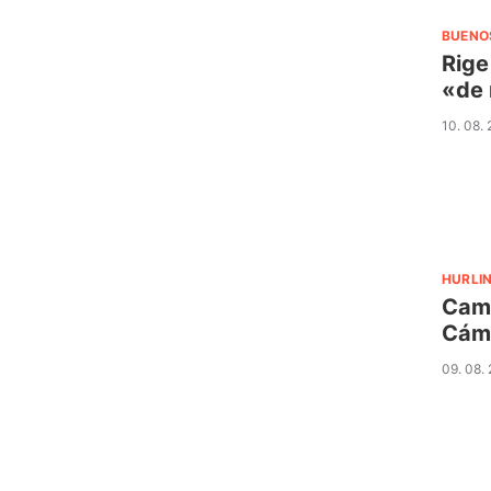
BUENO
Rige
«de 
10. 08.
HURLI
Camb
Cám
09. 08.