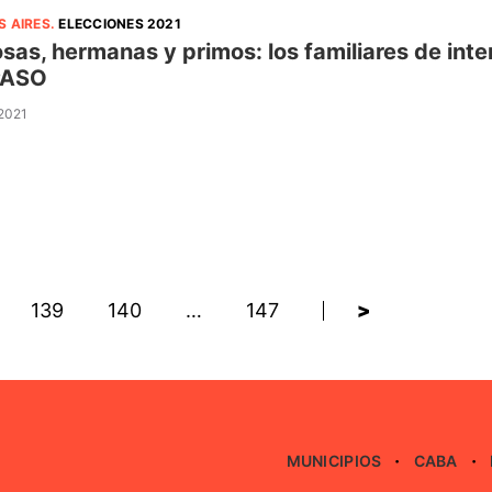
S AIRES
.
ELECCIONES 2021
sas, hermanas y primos: los familiares de inte
PASO
 2021
139
140
…
147
>
MUNICIPIOS
CABA