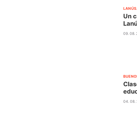
LANÚS
Un c
Lan
09. 08.
BUENO
Clas
educ
04. 08.