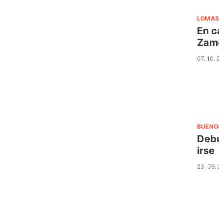
LOMAS
En c
Zam
07. 10.
BUENO
Debu
irse
23. 09.