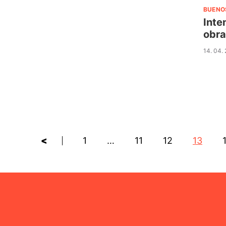
BUENO
Inte
obra
14. 04.
<
1
…
11
12
13