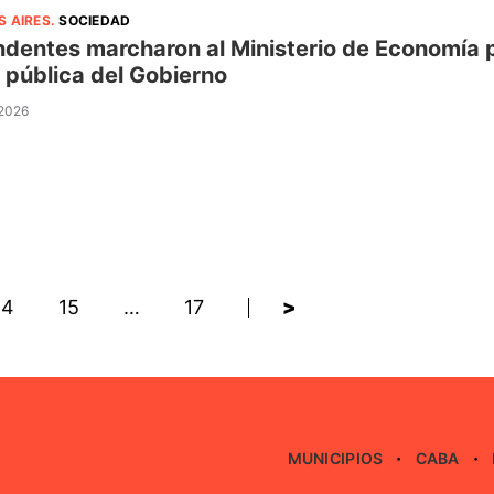
S AIRES
.
SOCIEDAD
ndentes marcharon al Ministerio de Economía po
 pública del Gobierno
 2026
14
15
…
17
>
MUNICIPIOS
CABA