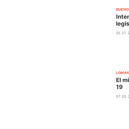
BUENO
Inte
legi
25. 07.
LOMAS
El m
19
07. 05.