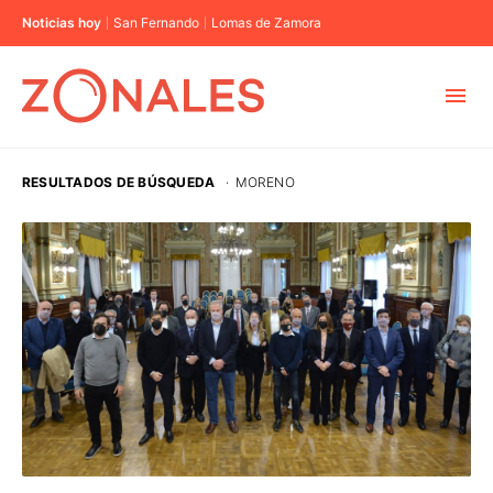
Noticias hoy
San Fernando
Lomas de Zamora
MUNICIPIOS
RESULTADOS DE BÚSQUEDA
·
MORENO
CABA
BUENOS AIRES
PROVINCIAS
ELECCIONES 2023