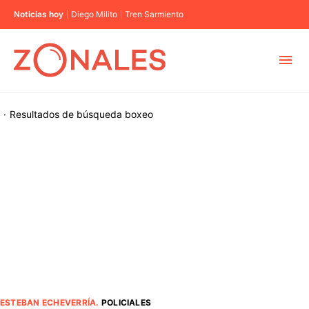
Noticias hoy
Diego Milito
Tren Sarmiento
MUNICIPIOS
·
Resultados de búsqueda
boxeo
CABA
BUENOS AIRES
PROVINCIAS
ELECCIONES 2023
ESTEBAN ECHEVERRÍA
.
POLICIALES