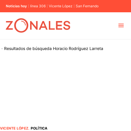
Noticias hoy
línea 306
Vicente López
San Fernando
MUNICIPIOS
·
Resultados de búsqueda
Horacio Rodríguez Larreta
CABA
BUENOS AIRES
PROVINCIAS
ELECCIONES 2023
VICENTE LÓPEZ
.
POLÍTICA