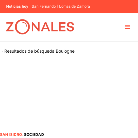
Noticias hoy
San Fernando
Lomas de Zamora
MUNICIPIOS
·
Resultados de búsqueda
Boulogne
CABA
BUENOS AIRES
PROVINCIAS
ELECCIONES 2023
SAN ISIDRO
.
SOCIEDAD