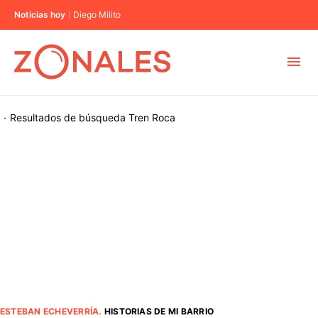
Noticias hoy
Diego Milito
MUNICIPIOS
·
Resultados de búsqueda
Tren Roca
CABA
BUENOS AIRES
PROVINCIAS
ELECCIONES 2023
ESTEBAN ECHEVERRÍA
.
HISTORIAS DE MI BARRIO