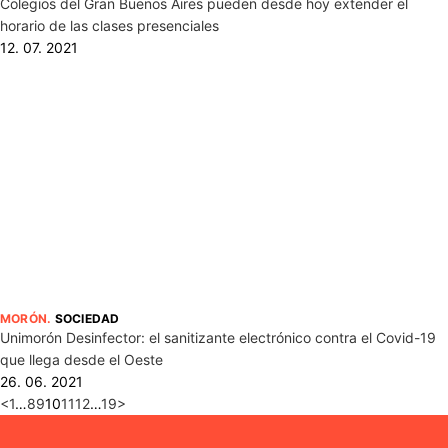
Colegios del Gran Buenos Aires pueden desde hoy extender el
horario de las clases presenciales
12. 07. 2021
MORÓN
.
SOCIEDAD
Unimorón Desinfector: el sanitizante electrónico contra el Covid-19
que llega desde el Oeste
26. 06. 2021
<
1
…
8
9
10
11
12
…
19
>